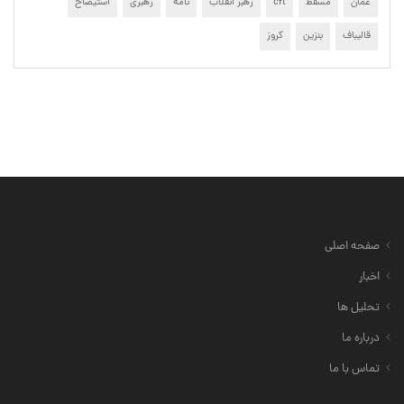
عمان
مسقط
cft
رهبر انقلاب
نامه
رهبری
استیضاح
قالیباف
بنزین
کروز
صفحه اصلی
اخبار
تحلیل ها
درباره ما
تماس با ما